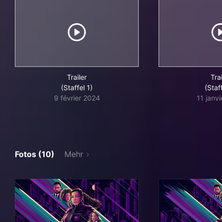
Trailer
Trai
(Staffel 1)
(Staff
9 février 2024
11 janv
Fotos (10)
Mehr