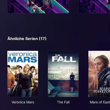
Ähnliche Serien (17)
Veronica Mars
The Fall
Mar
Veronica Mars
The Fall
Mare of Eas