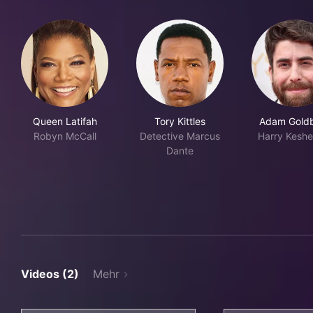
Queen Latifah
Tory Kittles
Adam Gold
Robyn McCall
Detective Marcus
Harry Keshe
Dante
Videos (2)
Mehr