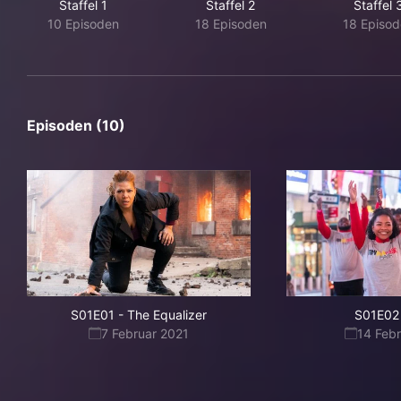
Staffel 1
Staffel 2
Staffel 
10 Episoden
18 Episoden
18 Episod
Episoden (10)
S01E01
-
The Equalizer
S01E02
7 Februar 2021
14 Feb