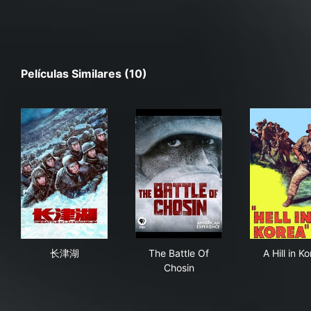
Películas Similares (10)
长津湖
The Battle Of Chosin
A Hi
长津湖
The Battle Of
A Hill in K
Chosin