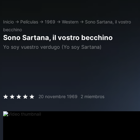
Inicio
→
Películas
→
1969
→
Western
→
Sono Sartana, il vostro
becchino
Sono Sartana, il vostro becchino
Yo soy vuestro verdugo (Yo soy Sartana)
20 novembre 1969
2 miembros