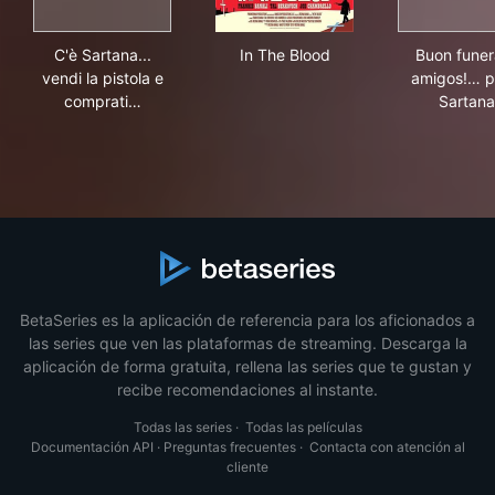
C'è Sartana... vendi la pistola e comprati la bara
In The Blood
Buo
C'è Sartana...
In The Blood
Buon funer
vendi la pistola e
amigos!… 
comprati…
Sartana
BetaSeries es la aplicación de referencia para los aficionados a
las series que ven las plataformas de streaming. Descarga la
aplicación de forma gratuita, rellena las series que te gustan y
recibe recomendaciones al instante.
Todas las series
·
Todas las películas
Documentación API
·
Preguntas frecuentes
·
Contacta con atención al
cliente