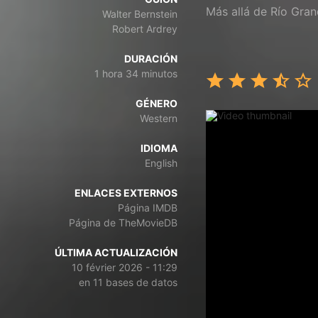
Más allá de Río Gra
Walter Bernstein
Robert Ardrey
DURACIÓN
1 hora 34 minutos
GÉNERO
Western
IDIOMA
English
ENLACES EXTERNOS
Página IMDB
Página de TheMovieDB
ÚLTIMA ACTUALIZACIÓN
10 février 2026 - 11:29
en 11 bases de datos