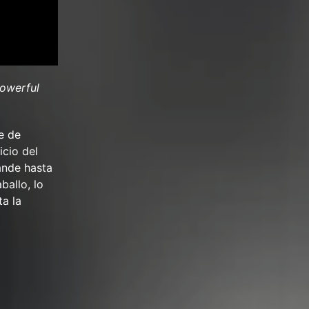
Powerful
e de
icio del
ande hasta
ballo, lo
ta la