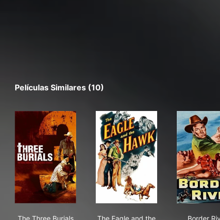
Películas Similares (10)
The Three Burials of Melquiades Estrada
The Eagle and the Hawk
Bor
The Three Burials
The Eagle and the
Border Ri