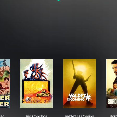
der River
Rio Conchos
Valdez Is Coming
ver
Rio Conchos
Valdez Is Coming
Bor