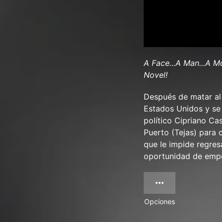
A Face...A Man...A M
Novel!
Después de matar al
Estados Unidos y se 
político Cipriano Ca
Puerto (Tejas) para c
que le impide regres
oportunidad de empe
Opciones