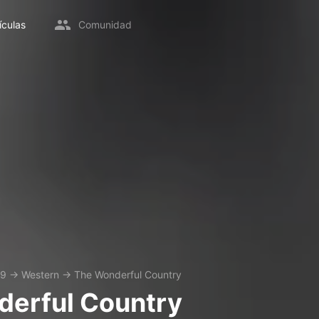
ículas
Comunidad
59
→
Western
→
The Wonderful Country
erful Country