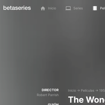
Inicio
Series
Pel
DIRECTOR
Inicio
→
Películas
→
19
Robert Parrish
The Wond
GUIÓN