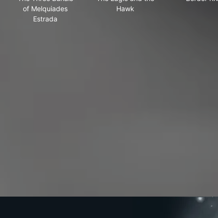
of Melquiades
Hawk
Estrada