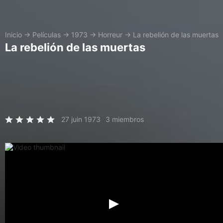
Inicio
→
Películas
→
1973
→
Horreur
→
La rebelión de las muertas
La rebelión de las muertas
27 juin 1973
3 miembros