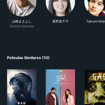
山崎まさよし
尾野真千子
Takumi Kita
Shûichi Makabe
Películas Similares (10)