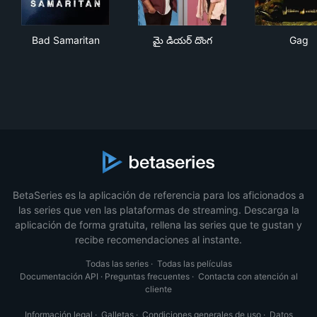
Bad Samaritan
మై డియర్ దొంగ
Ga
Bad Samaritan
మై డియర్ దొంగ
Gag
BetaSeries es la aplicación de referencia para los aficionados a
las series que ven las plataformas de streaming. Descarga la
aplicación de forma gratuita, rellena las series que te gustan y
recibe recomendaciones al instante.
Todas las series
·
Todas las películas
Documentación API
·
Preguntas frecuentes
·
Contacta con atención al
cliente
Información legal
·
Galletas
·
Condiciones generales de uso
·
Datos