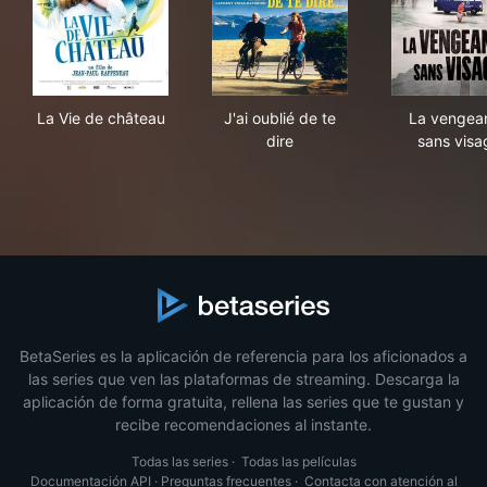
La Vie de château
J'ai oublié de te dire
La 
La Vie de château
J'ai oublié de te
La vengea
dire
sans visa
BetaSeries es la aplicación de referencia para los aficionados a
las series que ven las plataformas de streaming. Descarga la
aplicación de forma gratuita, rellena las series que te gustan y
recibe recomendaciones al instante.
Todas las series
·
Todas las películas
Documentación API
·
Preguntas frecuentes
·
Contacta con atención al