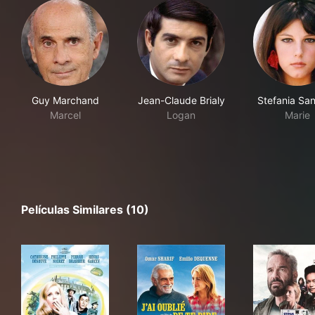
Guy Marchand
Jean-Claude Brialy
Stefania Sand
Marcel
Logan
Marie
Películas Similares (10)