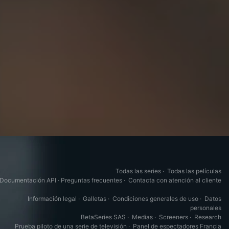
Todas las series
·
Todas las películas
Documentación API
·
Preguntas frecuentes
·
Contacta con atención al cliente
Información legal
·
Galletas
·
Condiciones generales de uso
·
Datos
personales
BetaSeries SAS
·
Medias
·
Screeners
·
Research
Prueba piloto de una serie de televisión
·
Panel de espectadores Francia