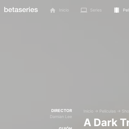
Inicio
Series
Pel
DIRECTOR
Inicio
→
Películas
→
Sho
Damian Lee
A Dark T
GUIÓN