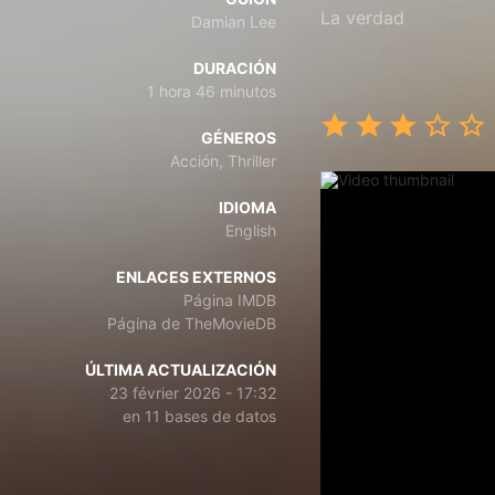
La verdad
Damian Lee
DURACIÓN
1 hora 46 minutos
GÉNEROS
Acción, Thriller
IDIOMA
English
ENLACES EXTERNOS
Página IMDB
Página de TheMovieDB
ÚLTIMA ACTUALIZACIÓN
23 février 2026 - 17:32
en 11 bases de datos