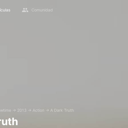
ículas
Comunidad
wtime
→
2013
→
Action
→
A Dark Truth
ruth