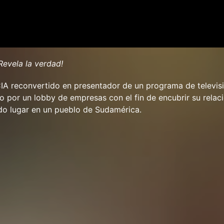
Revela la verdad!
CIA reconvertido en presentador de un programa de televis
do por un lobby de empresas con el fin de encubrir su relac
do lugar en un pueblo de Sudamérica.