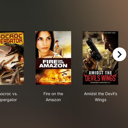
right
Dinocroc vs. Supergator
Fire on the Amazon
Amidst the Dev
nocroc vs.
Fire on the
Amidst the Devil's
pergator
Amazon
Wings