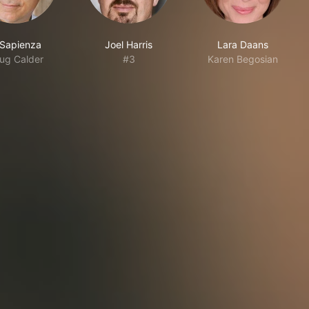
 Sapienza
Joel Harris
Lara Daans
ug Calder
#3
Karen Begosian