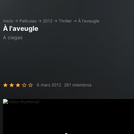
Inicio
→
Películas
→
2012
→
Thriller
→
À l'aveugle
À l'aveugle
A ciegas
6 mars 2012
261 miembros