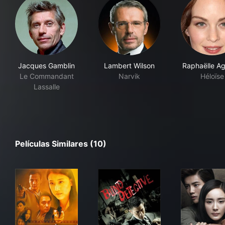
Jacques Gamblin
Lambert Wilson
Raphaëlle A
Le Commandant
Narvik
Héloïse
Lassalle
Películas Similares (10)