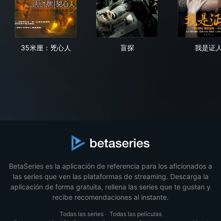
35米厘：兇心人
盲探
我
35米厘：兇心人
盲探
我是证
BetaSeries es la aplicación de referencia para los aficionados a
las series que ven las plataformas de streaming. Descarga la
aplicación de forma gratuita, rellena las series que te gustan y
recibe recomendaciones al instante.
Todas las series
·
Todas las películas