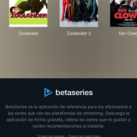
Zoolander
Zoolander 2
Der
Zoolander
Zoolander 2
Der Clo
BetaSeries es la aplicación de referencia para los aficionados a
las series que ven las plataformas de streaming. Descarga la
aplicación de forma gratuita, rellena las series que te gustan y
recibe recomendaciones al instante.
Todas las series
·
Todas las películas