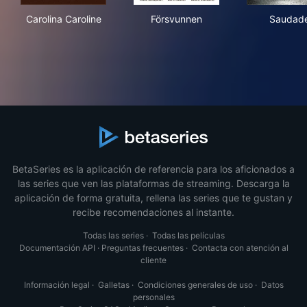
Carolina Caroline
Försvunnen
Sau
Carolina Caroline
Försvunnen
Saudad
BetaSeries es la aplicación de referencia para los aficionados a
las series que ven las plataformas de streaming. Descarga la
aplicación de forma gratuita, rellena las series que te gustan y
recibe recomendaciones al instante.
Todas las series
·
Todas las películas
Documentación API
·
Preguntas frecuentes
·
Contacta con atención al
cliente
Información legal
·
Galletas
·
Condiciones generales de uso
·
Datos
personales