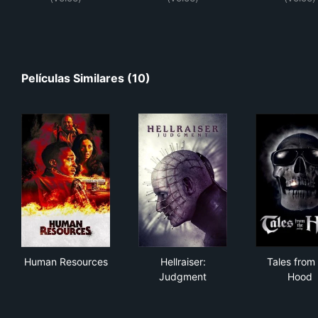
Películas Similares (10)
Human Resources
Hellraiser: Judgment
Tal
Human Resources
Hellraiser:
Tales from
Judgment
Hood