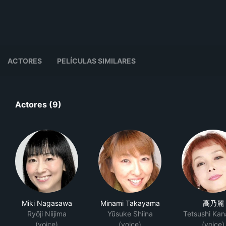
ACTORES
PELÍCULAS SIMILARES
Actores (9)
Miki Nagasawa
Minami Takayama
高乃麗
Ryōji Niijima
Yūsuke Shiina
Tetsushi Kan
(voice)
(voice)
(voice)