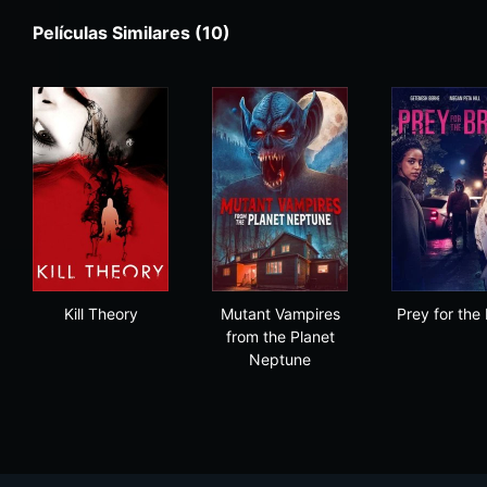
Películas Similares (10)
Kill Theory
Mutant Vampires from the Pl
Prey
Kill Theory
Mutant Vampires
Prey for the
from the Planet
Neptune