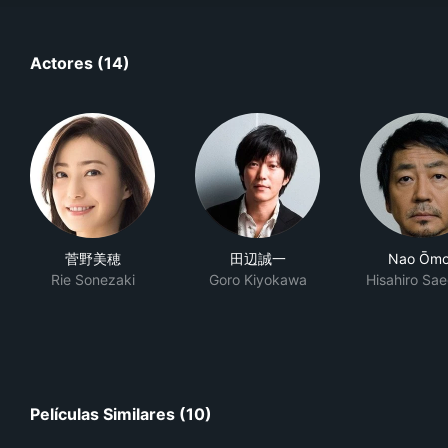
Actores (14)
菅野美穂
田辺誠一
Nao Ōmo
Rie Sonezaki
Goro Kiyokawa
Hisahiro Sa
Películas Similares (10)