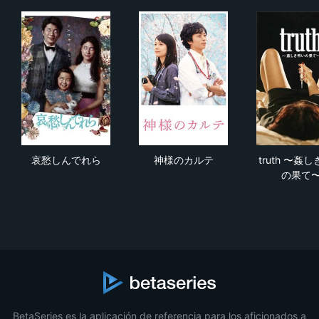
哀愁しんでれら
神様のカルテ
tr
哀愁しんでれら
神様のカルテ
truth 〜姦
の果て
BetaSeries es la aplicación de referencia para los aficionados a