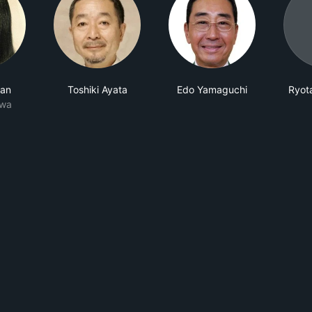
Han
Toshiki Ayata
Edo Yamaguchi
Ryot
awa