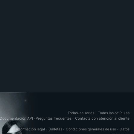
Todas las series
·
Todas las películas
Documentación API
·
Preguntas frecuentes
·
Contacta con atención al cliente
Información legal
·
Galletas
·
Condiciones generales de uso
·
Datos