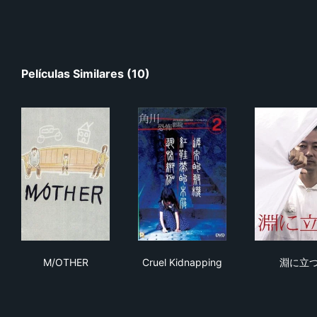
Películas Similares (10)
M/OTHER
Cruel Kidnapping
淵
M/OTHER
Cruel Kidnapping
淵に立