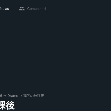
ículas
Comunidad
96
→
Drame
→
我等の放課後
課後