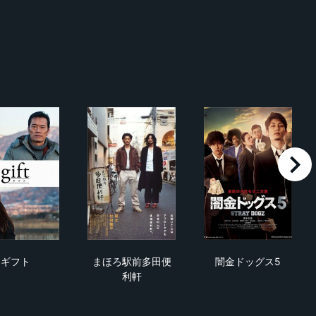
right
ギフト
まほろ駅前多田便利軒
闇金ドッグス5
ギフト
まほろ駅前多田便
闇金ドッグス5
利軒