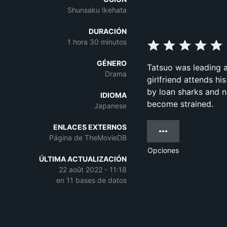
Shunsaku Ikehata
DURACIÓN
1 hora 30 minutos
GÉNERO
Tatsuo was leading a
Drama
girlfriend attends hi
by loan sharks and n
IDIOMA
become strained.
Japanese
ENLACES EXTERNOS
Página de TheMovieDB
Opciones
ÚLTIMA ACTUALIZACIÓN
22 août 2022 - 11:18
en 11 bases de datos