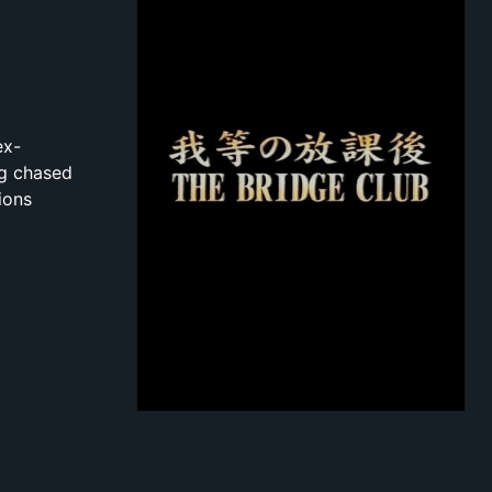
ex-
ng chased
ions