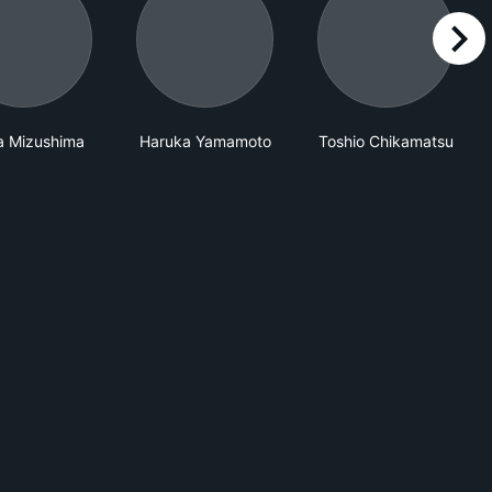
right
a Mizushima
Haruka Yamamoto
Toshio Chikamatsu