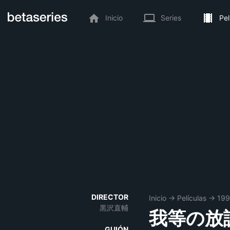
Inicio
Series
Pel
DIRECTOR
Inicio
→
Películas
→
19
黒沢直輔
我等の放
GUIÓN