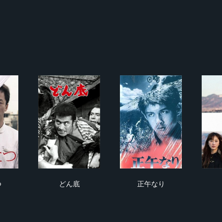
に立つ
どん底
正午なり
つ
どん底
正午なり