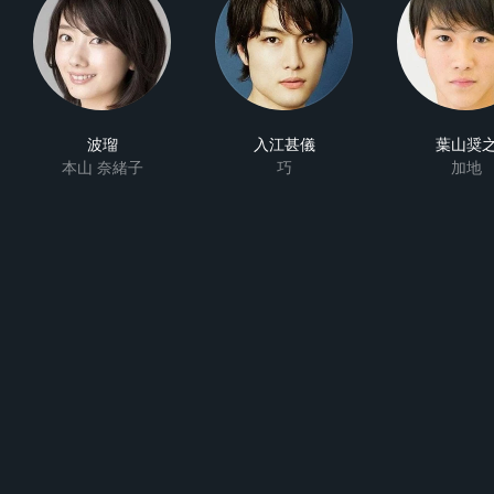
波瑠
入江甚儀
葉山奨
本山 奈緒子
巧
加地