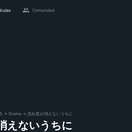
ículas
Comunidad
5
→
Drame
→
流れ星が消えないうちに
消えないうちに