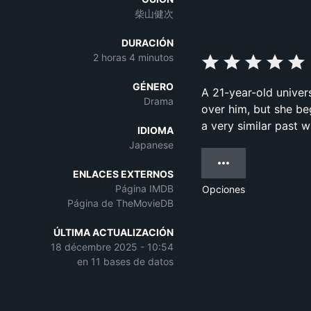
柴山健次
DURACIÓN
2 horas 4 minutos
GÉNERO
A 21-year-old univer
Drama
over him, but she be
a very similar past wi
IDIOMA
Japanese
ENLACES EXTERNOS
Página IMDB
Opciones
Página de TheMovieDB
ÚLTIMA ACTUALIZACIÓN
18 décembre 2025 - 10:54
en 11 bases de datos