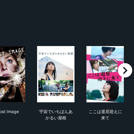
right
Ghost Image
宇宙でいちばんあかるい屋根
ここは退屈迎
ost Image
宇宙でいちばんあ
ここは退屈迎えに
かるい屋根
来て