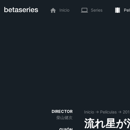
Inicio
Series
Pel
DIRECTOR
Inicio
→
Películas
→
201
柴山健次
流れ星が
GUIÓN