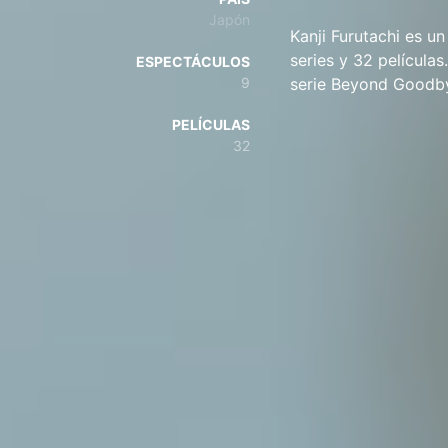
Japón
Kanji Furutachi es u
series y 32 película
ESPECTÁCULOS
9
serie Beyond Goodbye
PELÍCULAS
32