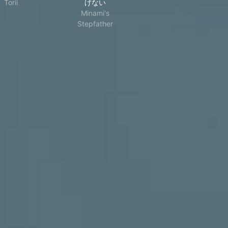
Torii
げない
Minami's
Stepfather