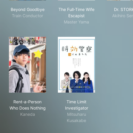
Beyond Goodbye
The Full-Time Wife Escapist
Dr.
Beyond Goodbye
The Full-Time Wife
Dr. STOR
Train Conductor
Escapist
Akihiro Se
Master Yama
Rent-a-Person Who Does Nothing
Time Limit Investigator
Rent-a-Person
Time Limit
Who Does Nothing
Investigator
Kaneda
Mitsuharu
Kusakabe