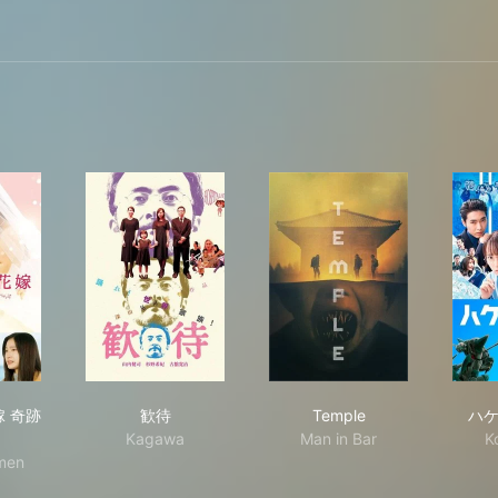
越しの花嫁 奇跡の実話
歓待
Temple
 奇跡
歓待
Temple
ハ
Kagawa
Man in Bar
K
men