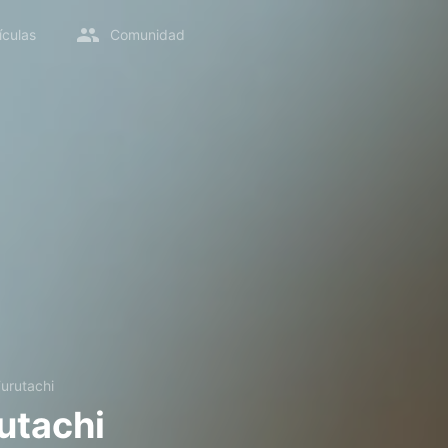
ículas
Comunidad
Furutachi
utachi