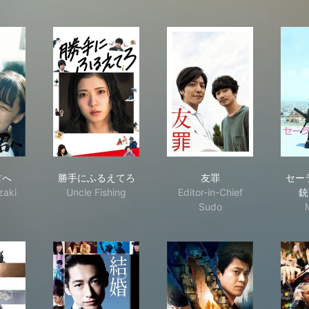
本から君へ
勝手にふるえてろ
友罪
君へ
勝手にふるえてろ
友罪
セー
zaki
Uncle Fishing
Editor-in-Chief
銃
Sudo