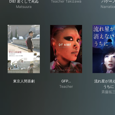
DIE! 若くして死ぬ
Teacher Takizawa
パゲー
Matsuura
Narratio
東京人間喜劇
GFP BUNNY─タリウム少女
流
東京人間喜劇
GFP…
流れ星が消
Teacher
うちに
斉藤拓