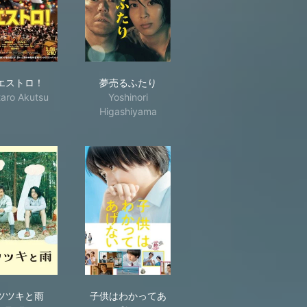
マエストロ！
夢売るふたり
エストロ！
夢売るふたり
taro Akutsu
Yoshinori
Higashiyama
キツツキと雨
子供はわかってあげない
ツツキと雨
子供はわかってあ