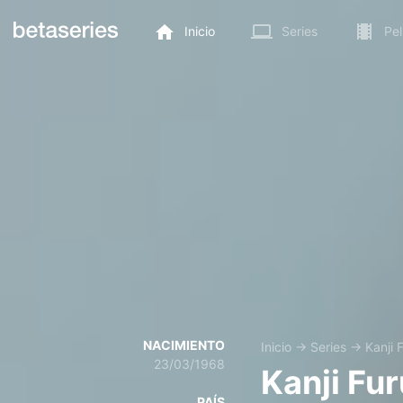
Inicio
Series
Pel
NACIMIENTO
Inicio
→
Series
→
Kanji 
23/03/1968
Kanji Fur
PAÍS