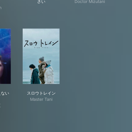
ノ
さい
Doctor Mizutani
n
のプログラム─
れ星が消えないうちに
スロウトレイン
えない
スロウトレイン
Master Tani
三