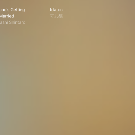
Everyone's Getting Married
Idaten
one's Getting
Idaten
Married
可儿德
ashi Shintaro