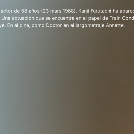
n actor de 58 años (23 mars 1968). Kanji Furutachi ha apare
s. Una actuación que se encuentra en el papel de Train Cond
. En el cine, como Doctor en el largometraje Annette.