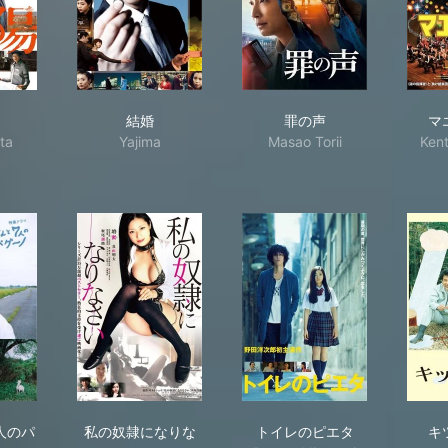
レ人類! 新春スペシャル!!
陽
結婚
罪の声
結婚
罪の声
マ
ta
Yajima
Masao Torii
Ken
もさんと7人のパパゲーノ
私の奴隷になりなさい
トイレのピエタ
人のパ
私の奴隷になりな
トイレのピエタ
キ