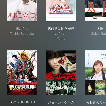
淵に立つ
逃げるは恥だが役に立つ ガンバ
太
淵に立つ
逃げるは恥だが役
太陽
Toshio Suzuoka
に立つ…
Soichi Iku
Yama
TOO YOUNG TO DIE! 若くして死ぬ
ジョーカーゲーム
も
TOO YOUNG TO
ジョーカーゲーム
ももさんと7