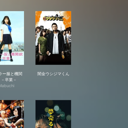
セーラー服と機関銃 －卒業－
闇金ウシジマくん
ラー服と機関
闇金ウシジマくん
 －卒業－
Mabuchi