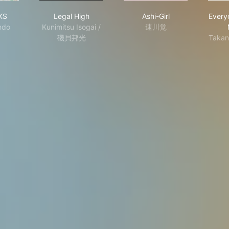
 STORKS
Legal High
Ashi-Girl
KS
Legal High
Ashi-Girl
Every
ndo
Kunimitsu Isogai /
速川觉
磯貝邦光
Takan