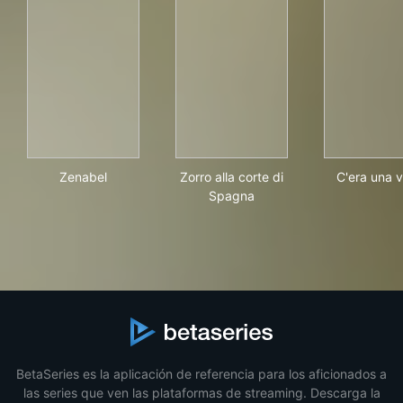
Zenabel
Zorro alla corte di Spagna
C'er
Zenabel
Zorro alla corte di
C'era una v
Spagna
BetaSeries es la aplicación de referencia para los aficionados a
las series que ven las plataformas de streaming. Descarga la