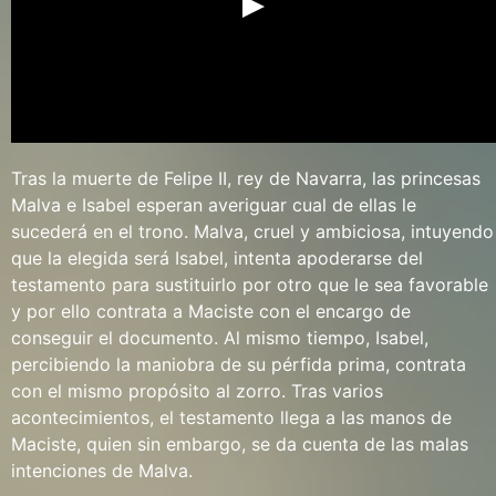
Tras la muerte de Felipe II, rey de Navarra, las princesas
Malva e Isabel esperan averiguar cual de ellas le
sucederá en el trono. Malva, cruel y ambiciosa, intuyendo
que la elegida será Isabel, intenta apoderarse del
testamento para sustituirlo por otro que le sea favorable
y por ello contrata a Maciste con el encargo de
conseguir el documento. Al mismo tiempo, Isabel,
percibiendo la maniobra de su pérfida prima, contrata
con el mismo propósito al zorro. Tras varios
acontecimientos, el testamento llega a las manos de
Maciste, quien sin embargo, se da cuenta de las malas
intenciones de Malva.