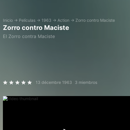
Inicio
→
Películas
→
1963
→
Action
→
Zorro contro Maciste
Zorro contro Maciste
El Zorro contra Maciste
13 décembre 1963
3 miembros