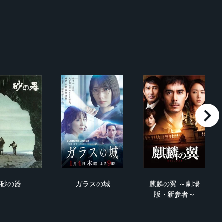
right
砂の器
ガラスの城
麒麟の翼 ～劇
砂の器
ガラスの城
麒麟の翼 ～劇場
版・新参者～