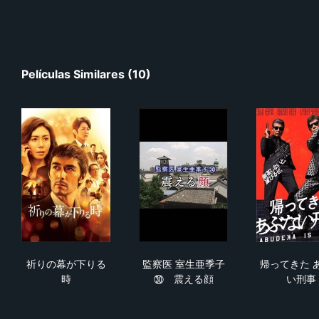
Películas Similares (10)
祈りの幕が下りる時
監察医 室生亜季子㉚ 震える
帰っ
祈りの幕が下りる
監察医 室生亜季子
帰ってきた 
時
㉚ 震える顔
い刑事