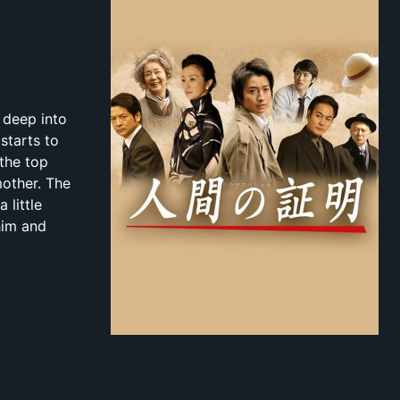
k deep into
starts to
 the top
mother. The
 little
him and