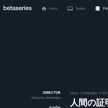
Inicio
Series
Pel
DIRECTOR
Inicio
→
Películas
→
201
Nozomu Amemiya
人間の証
GUIÓN