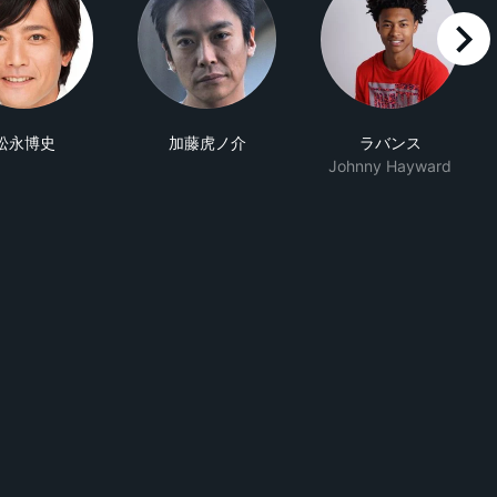
right
松永博史
加藤虎ノ介
ラバンス
Johnny Hayward