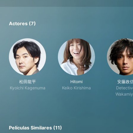
Actores (7)
松田龍平
Hitomi
安藤政
Kyoichi Kagenuma
Keiko Kirishima
Detectiv
Wakamiy
Películas Similares (11)