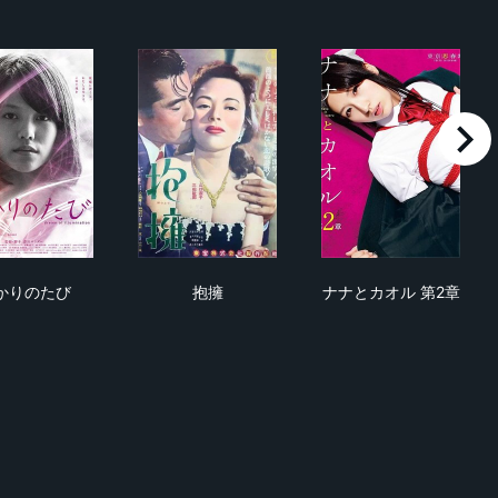
right
ひかりのたび
抱擁
ナナとカオル 
かりのたび
抱擁
ナナとカオル 第2章