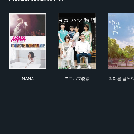
NANA
ヨコハマ物語
막다
NANA
ヨコハマ物語
막다른 골목의