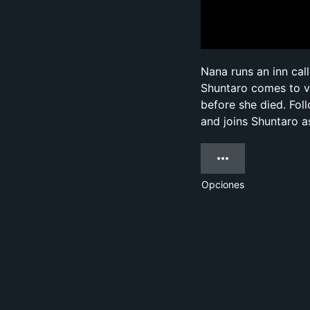
Nana runs an inn cal
Shuntaro comes to vis
before she died. Foll
and joins Shuntaro a
Opciones