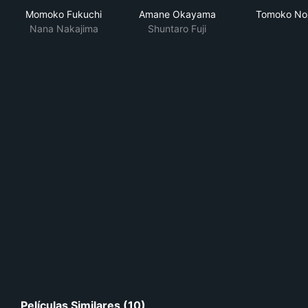
Momoko Fukuchi
Amane Okayama
Tomoko No
Nana Nakajima
Shuntaro Fuji
Películas Similares (10)