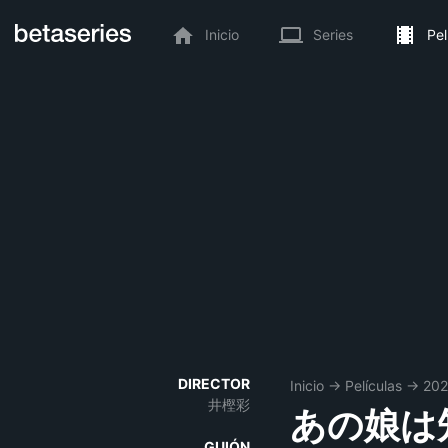
Inicio
Series
Pel
DIRECTOR
Inicio
→
Películas
→
202
井樫彩
あの娘は
GUIÓN