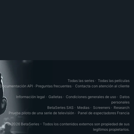
Todas las series
·
Todas las películas
Documentación API
·
Preguntas frecuentes
·
Contacta con atención al cliente
Información legal
·
Galletas
·
Condiciones generales de uso
·
Datos
personales
BetaSeries SAS
·
Medias
·
Screeners
·
Research
Prueba piloto de una serie de televisión
·
Panel de espectadores Francia
© 2026 BetaSeries - Todos los contenidos externos son propiedad de sus
legítimos propietarios.