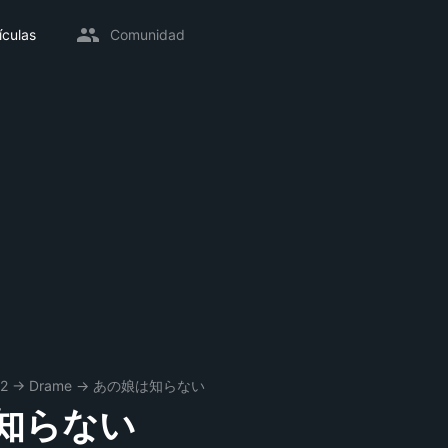
ículas
Comunidad
2
→
Drame
→
あの娘は知らない
知らない