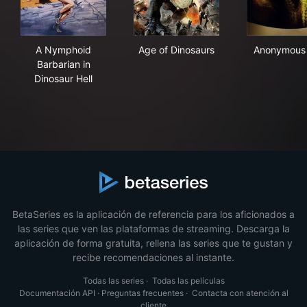
A Nymphoid Barbarian in Dinosaur Hell
Age of Dinosaurs
Ano
A Nymphoid
Age of Dinosaurs
Anonymous
Barbarian in
Dinosaur Hell
BetaSeries es la aplicación de referencia para los aficionados a
las series que ven las plataformas de streaming. Descarga la
aplicación de forma gratuita, rellena las series que te gustan y
recibe recomendaciones al instante.
Todas las series
·
Todas las películas
Documentación API
·
Preguntas frecuentes
·
Contacta con atención al
cliente