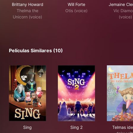
Brittany Howard
Will Forte
Jemaine Cl
Thelma the
Otis (voice)
Vic Diam
Unicorn (voice)
(voice)
Películas Similares (10)
Sing
Sing 2
Tel
Sing
Sing 2
Telmas ide