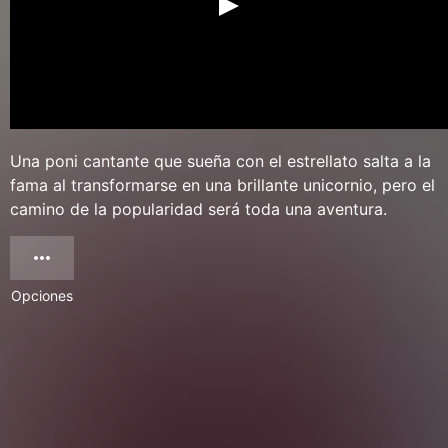
Una poni cantante que sueña con el estrellato salta a la
fama al transformarse en una brillante unicornio, pero el
camino de la popularidad será toda una aventura.
Opciones