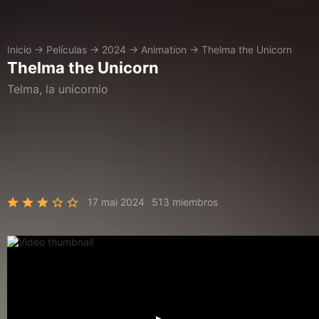
Inicio
→
Películas
→
2024
→
Animation
→
Thelma the Unicorn
Thelma the Unicorn
Telma, la unicornio
17 mai 2024
513 miembros