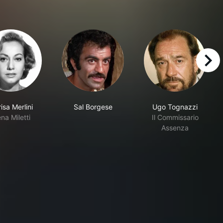
right
isa Merlini
Sal Borgese
Ugo Tognazzi
ena Miletti
Il Commissario
Assenza