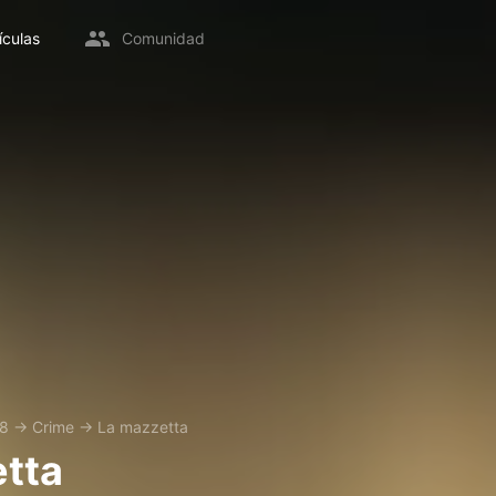
ículas
Comunidad
8
→
Crime
→
La mazzetta
tta