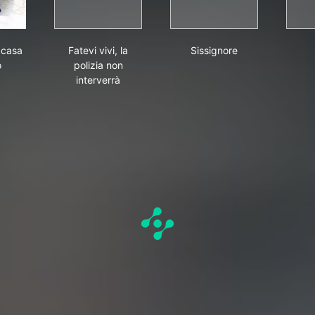
venuti in casa Esposito
Fatevi vivi, la polizia non interverrà
Sissignore
 casa
Fatevi vivi, la
Sissignore
o
polizia non
interverrà