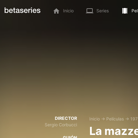
Inicio
Series
Pel
DIRECTOR
Inicio
→
Películas
→
197
Sergio Corbucci
La mazze
GUIÓN