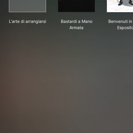
L'arte di arrangiarsi
Bastardi a Mano Armata
Ben
L'arte di arrangiarsi
Bastardi a Mano
Benvenuti in
Armata
Esposit