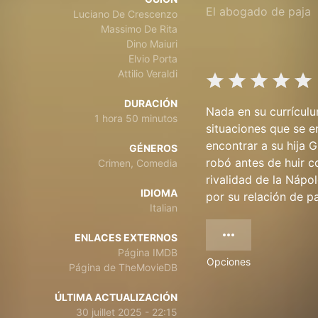
El abogado de paja
Luciano De Crescenzo
Massimo De Rita
Dino Maiuri
Elvio Porta
Attilio Veraldi
DURACIÓN
Nada en su currículu
1 hora 50 minutos
situaciones que se 
encontrar a su hija G
GÉNEROS
robó antes de huir c
Crimen, Comedia
rivalidad de la Nápo
IDIOMA
por su relación de pa
Italian
ENLACES EXTERNOS
Página IMDB
Opciones
Página de TheMovieDB
ÚLTIMA ACTUALIZACIÓN
30 juillet 2025 - 22:15