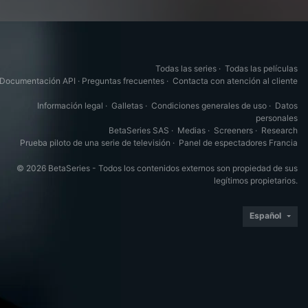
Todas las series
·
Todas las películas
Documentación API
·
Preguntas frecuentes
·
Contacta con atención al cliente
Información legal
·
Galletas
·
Condiciones generales de uso
·
Datos
personales
BetaSeries SAS
·
Medias
·
Screeners
·
Research
Prueba piloto de una serie de televisión
·
Panel de espectadores Francia
© 2026 BetaSeries - Todos los contenidos externos son propiedad de sus
legítimos propietarios.
Español