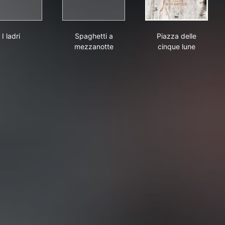
I ladri
Spaghetti a mezzanotte
Piazza delle c
I ladri
Spaghetti a
Piazza delle
mezzanotte
cinque lune