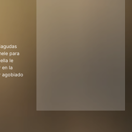
liagudas
hele para
ella le
 en la
 y agobiado