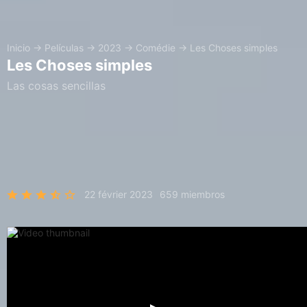
Inicio
→
Películas
→
2023
→
Comédie
→
Les Choses simples
Les Choses simples
Las cosas sencillas
22 février 2023
659 miembros