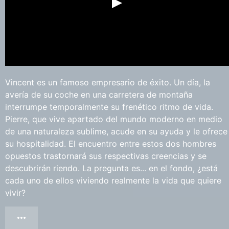
Vincent es un famoso empresario de éxito. Un día, la
avería de su coche en una carretera de montaña
interrumpe temporalmente su frenético ritmo de vida.
Pierre, que vive apartado del mundo moderno en medio
de una naturaleza sublime, acude en su ayuda y le ofrece
su hospitalidad. El encuentro entre estos dos hombres
opuestos trastornará sus respectivas creencias y se
descubrirán riendo. La pregunta es... en el fondo, ¿está
cada uno de ellos viviendo realmente la vida que quiere
vivir?