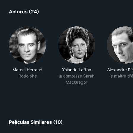
Actores (24)
Marcel Herrand
Yolande Laffon
Alexandre Ri
Rodolphe
la comtesse Sarah
le maître d'
MacGregor
Películas Similares (10)