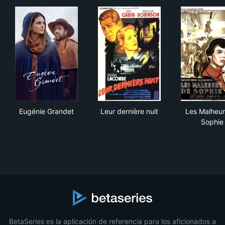
Eugénie Grandet
Leur dernière nuit
Les
Eugénie Grandet
Leur dernière nuit
Les Malheur
Sophie
BetaSeries es la aplicación de referencia para los aficionados a