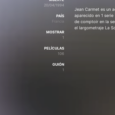
20/04/1994
Jean Carmet es un ac
aparecido en 1 serie 
PAÍS
Francia
de comptoir en la se
el largometraje La 
MOSTRAR
1
PELÍCULAS
106
GUIÓN
1