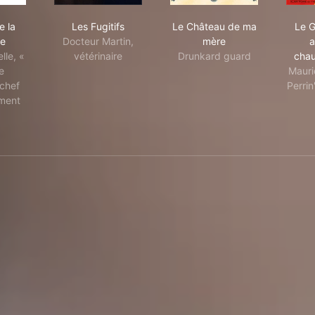
de lune
 fait de la résistance
Les Fugitifs
Le Château de ma mè
e la
Les Fugitifs
Le Château de ma
Le G
ce
Docteur Martin,
mère
a
lle, «
vétérinaire
Drunkard guard
chau
e
Mauri
chef
Perrin
ment