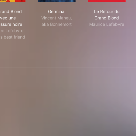
re
Le Grand Blond avec une chaussure noire
Germinal
Le Retour du 
rand Blond
Germinal
Le Retour du
vec une
Vincent Maheu,
Grand Blond
ssure noire
aka Bonnemort
Maurice Lefebvre
ce Lefebvre,
's best friend