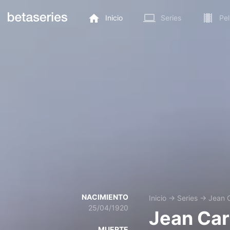
Inicio
Series
Pel
NACIMIENTO
Inicio
→
Series
→
Jean 
25/04/1920
Jean Ca
MUERTE