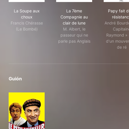
La Soupe aux choux
La 7ème Compagnie au clair 
Papy
La Soupe aux
La 7ème
Papy fait d
choux
Compagnie au
résistan
Francis Chérasse
clair de lune
André Bourde
(Le Bombé)
M. Albert, le
Capitain
passeur qui ne
Raymond » 
parle pas Anglais
d'un mouve
de ré
Guión