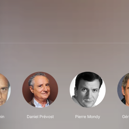
in
Daniel Prévost
Pierre Mondy
Gér