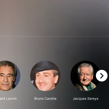
right
ard Lanvin
Bruno Carette
Jacques Sereys