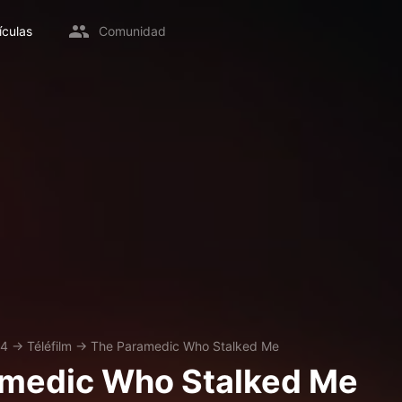
ículas
Comunidad
24
→
Téléfilm
→
The Paramedic Who Stalked Me
amedic Who Stalked Me