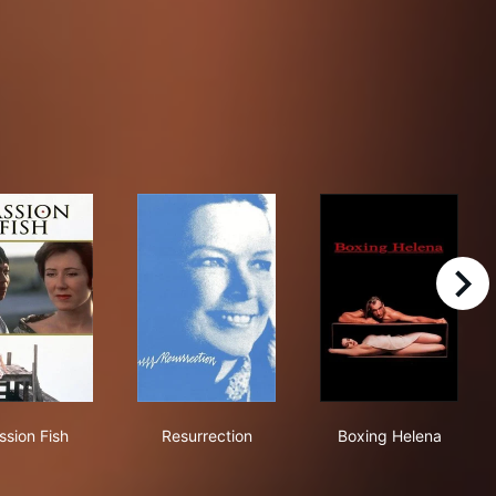
right
Passion Fish
Resurrection
Boxing Helena
ssion Fish
Resurrection
Boxing Helena