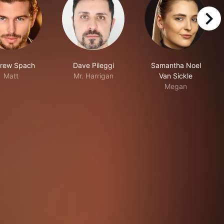
right
rew Spach
Dave Pileggi
Samantha Noel
Matt
Mr. Harrigan
Van Sickle
Megan