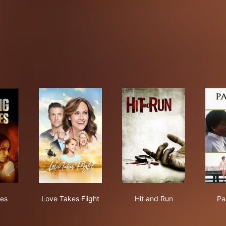
ning Lies
Love Takes Flight
Hit and Run
ies
Love Takes Flight
Hit and Run
Pa