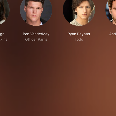
igh
Ben VanderMey
Ryan Paynter
And
tkins
Officer Parris
Todd