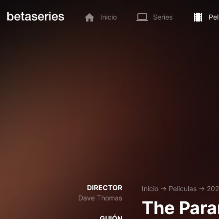
Inicio
Series
Pel
DIRECTOR
Inicio
→
Películas
→
20
Dave Thomas
The Par
GUIÓN