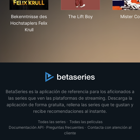
Bekenntnisse des Hochstaplers Felix Krull
The Lift Boy
Mis
Bekenntnisse des
The Lift Boy
Mister Co
Hochstaplers Felix
Krull
BetaSeries es la aplicación de referencia para los aficionados a
las series que ven las plataformas de streaming. Descarga la
aplicación de forma gratuita, rellena las series que te gustan y
recibe recomendaciones al instante.
Todas las series
·
Todas las películas
Documentación API
·
Preguntas frecuentes
·
Contacta con atención al
cliente