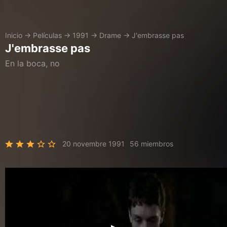
Inicio
→
Películas
→
1991
→
Drame
→
J'embrasse pas
J'embrasse pas
En la boca, no
20 novembre 1991
56 miembros