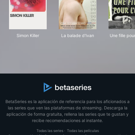
Simon Killer
La balade d'Ivan
Une 
Simon Killer
La balade d'Ivan
Une fille pour
BetaSeries es la aplicación de referencia para los aficionados a
las series que ven las plataformas de streaming. Descarga la
aplicación de forma gratuita, rellena las series que te gustan y
recibe recomendaciones al instante.
Todas las series
·
Todas las películas