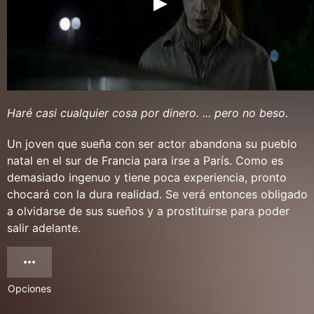
Haré casi cualquier cosa por dinero. ... pero no beso.
Un joven que sueña con ser actor abandona su pueblo
natal en el sur de Francia para irse a París. Como es
demasiado ingenuo y tiene poca experiencia, pronto
chocará con la dura realidad. Se verá entonces obligado
a olvidarse de sus sueños y a prostituirse para poder
salir adelante.
Opciones