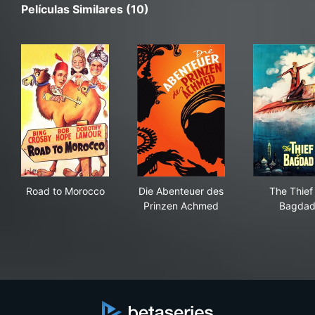
Películas Similares (10)
Road to Morocco
Die Abenteuer des Prinzen 
The
Road to Morocco
Die Abenteuer des
The Thief
Prinzen Achmed
Bagda