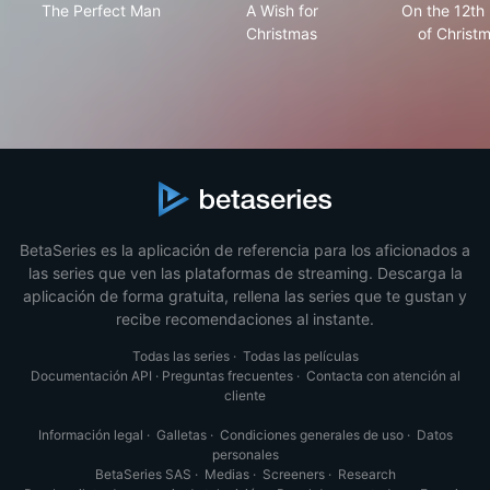
The Perfect Man
A Wish for
On the 12th
Christmas
of Christ
BetaSeries es la aplicación de referencia para los aficionados a
las series que ven las plataformas de streaming. Descarga la
aplicación de forma gratuita, rellena las series que te gustan y
recibe recomendaciones al instante.
Todas las series
·
Todas las películas
Documentación API
·
Preguntas frecuentes
·
Contacta con atención al
cliente
Información legal
·
Galletas
·
Condiciones generales de uso
·
Datos
personales
BetaSeries SAS
·
Medias
·
Screeners
·
Research