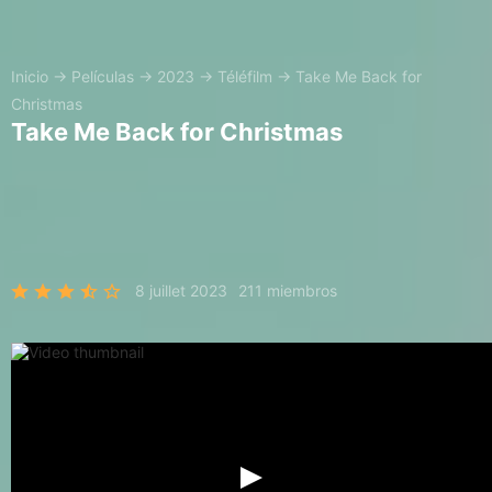
Inicio
→
Películas
→
2023
→
Téléfilm
→
Take Me Back for
Christmas
Take Me Back for Christmas
8 juillet 2023
211 miembros