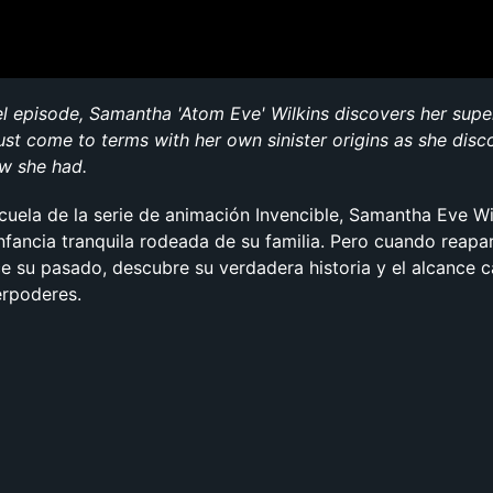
uel episode, Samantha 'Atom Eve' Wilkins discovers her sup
ust come to terms with her own sinister origins as she disc
w she had.
cuela de la serie de animación Invencible, Samantha Eve Wil
nfancia tranquila rodeada de su familia. Pero cuando reapa
 su pasado, descubre su verdadera historia y el alcance c
erpoderes.