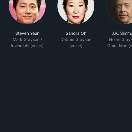
Steven Yeun
Sandra Oh
J.K. Simm
Mark Grayson /
Debbie Grayson
Nolan Grays
Invincible (voice)
(voice)
Omni-Man (v