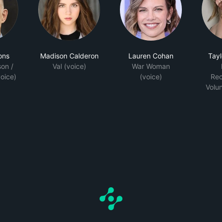
ons
Madison Calderon
Lauren Cohan
Tay
on /
Val (voice)
War Woman
oice)
(voice)
Rec
Volun