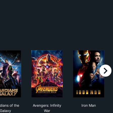
right
Guardians of the Galaxy
Avengers: Infinity War
Iron Man
dians of the
Avengers: Infinity
Iron Man
Galaxy
War