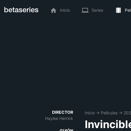
Inicio
Series
Pel
DIRECTOR
Inicio
→
Películas
→
20
Haylee Herrick
Invincib
GUIÓN