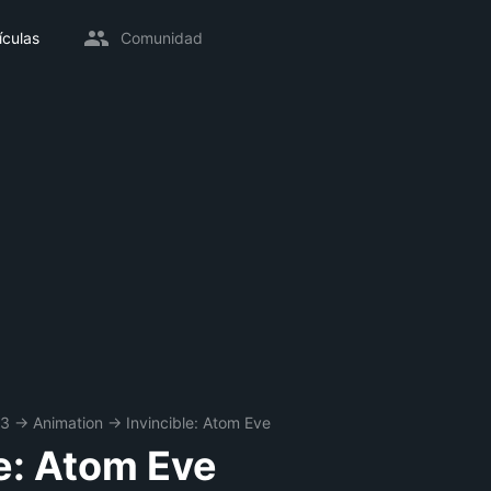
ículas
Comunidad
23
→
Animation
→
Invincible: Atom Eve
le: Atom Eve