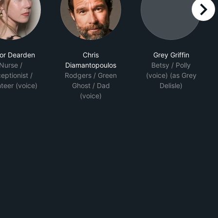
right
lor Dearden
Chris
Grey Griffin
Nurse /
Diamantopoulos
Betsy / Polly
eptionist /
Rodgers / Green
(voice) (as Grey
teer (voice)
Ghost / Dad
Delisle)
(voice)