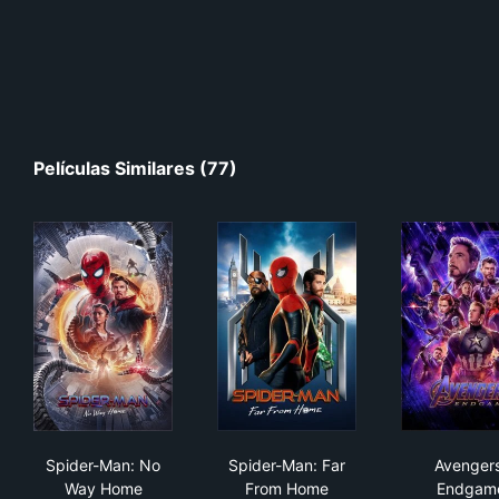
Películas Similares (77)
Spider-Man: No Way Home
Spider-Man: Far From Home
Ave
Spider-Man: No
Spider-Man: Far
Avengers
Way Home
From Home
Endgam