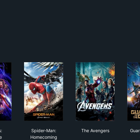
ngers: Endgame
Spider-Man: Homecoming
The Avengers
:
Spider-Man:
The Avengers
Guar
e
Homecoming