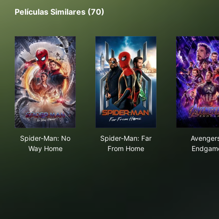
Películas Similares (70)
Spider-Man: No Way Home
Spider-Man: Far From Home
Ave
Spider-Man: No
Spider-Man: Far
Avengers
Way Home
From Home
Endgam