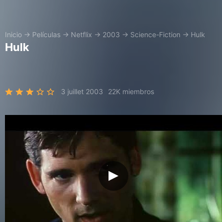
Inicio
→
Películas
→
Netflix
→
2003
→
Science-Fiction
→
Hulk
Hulk
3 juillet 2003
22K miembros