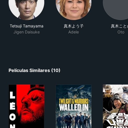
Tetsuji Tamayama
真木よう子
真木こと
Jigen Daisuke
Adele
Oto
Películas Similares (10)