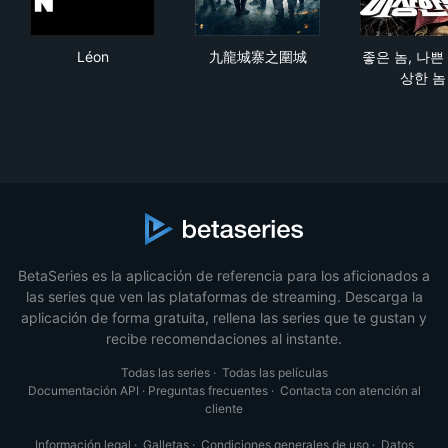
Léon
九龍城寨之圍城
좋은
Léon
九龍城寨之圍城
좋은 놈, 나쁜 
상한 놈
BetaSeries es la aplicación de referencia para los aficionados a
las series que ven las plataformas de streaming. Descarga la
aplicación de forma gratuita, rellena las series que te gustan y
recibe recomendaciones al instante.
Todas las series
·
Todas las películas
Documentación API
·
Preguntas frecuentes
·
Contacta con atención al
cliente
Información legal
·
Galletas
·
Condiciones generales de uso
·
Datos