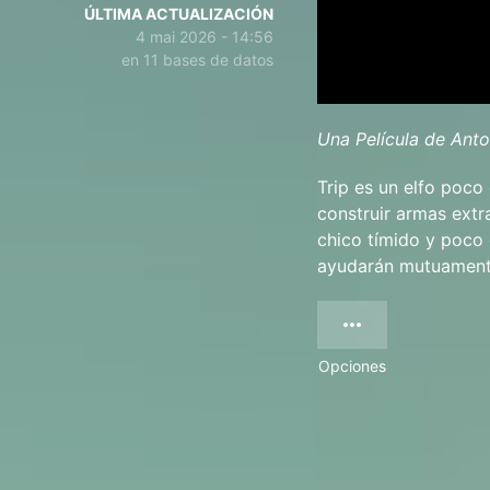
ÚLTIMA ACTUALIZACIÓN
4 mai 2026 - 14:56
en 11 bases de datos
Una Película de Ant
Trip es un elfo poc
construir armas extra
chico tímido y poco
ayudarán mutuamente 
Opciones