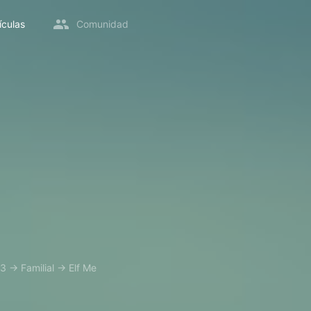
ículas
Comunidad
23
→
Familial
→
Elf Me