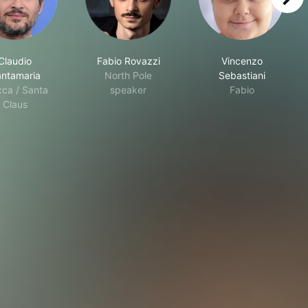
right
Claudio
Fabio Rovazzi
Vincenzo
ntamaria
North Pole
Sebastiani
cca / Santa
speaker
Fabio
Claus