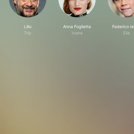
Lillo
Anna Foglietta
Federico Ie
Trip
Ivana
Elia