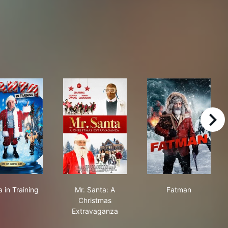
right
s Adventure
Santa in Training
Mr. Santa: A Christmas Extravaganza
Fatman
 in Training
Mr. Santa: A
Fatman
Christmas
Extravaganza