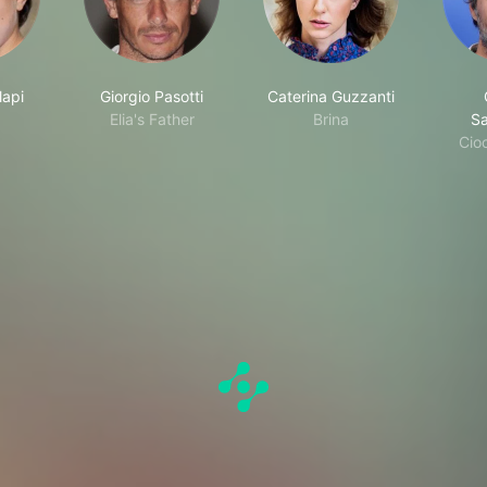
lapi
Giorgio Pasotti
Caterina Guzzanti
Elia's Father
Brina
Sa
Cio