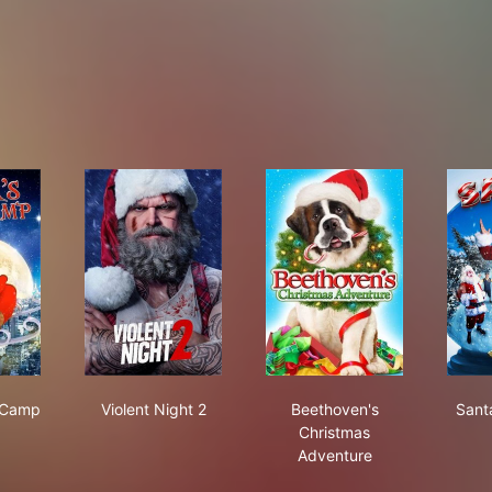
ta's Boot Camp
Violent Night 2
Beethoven's Christma
t Camp
Violent Night 2
Beethoven's
Santa
Christmas
Adventure