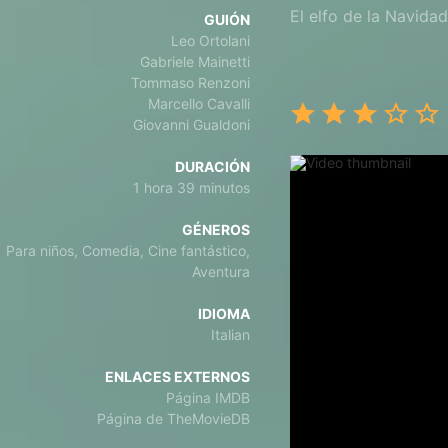
El elfo de la Navidad
GUIÓN
Leo Ortolani
Gabriele Mainetti
Tommaso Renzoni
Marcello Cavalli
Giovanni Gualdoni
DURACIÓN
1 hora 39 minutos
GÉNEROS
Para niños, Comedia, Cine fantástico,
Aventura
IDIOMA
Italian
ENLACES EXTERNOS
Página IMDB
Página de TheMovieDB