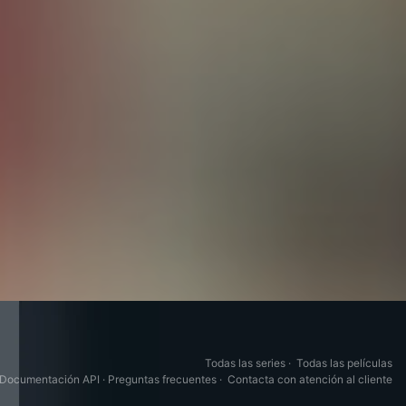
Todas las series
·
Todas las películas
Documentación API
·
Preguntas frecuentes
·
Contacta con atención al cliente