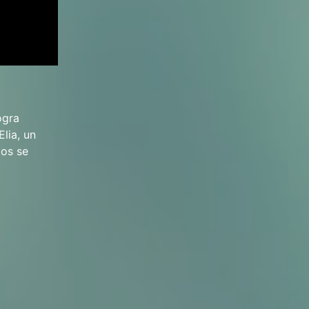
ogra
Elia, un
dos se