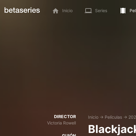
Inicio
Series
Pel
DIRECTOR
Inicio
→
Películas
→
202
Victoria Rowell
Blackjac
GUIÓN