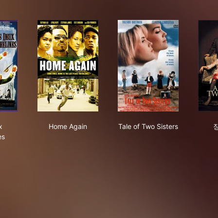
 Deux Orphelines
Home Again
Tale of Two Sisters
x
Home Again
Tale of Two Sisters
es