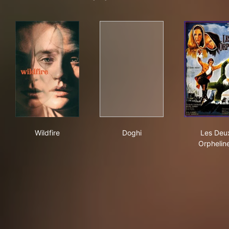
Wildfire
Doghi
Les
Wildfire
Doghi
Les Deu
Orphelin