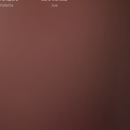
Yollette
Joe