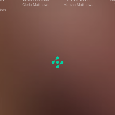
Gloria Matthews
Marsha Matthews
lkes