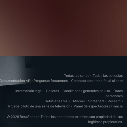
Todas las series
·
Todas las películas
Documentación API
·
Preguntas frecuentes
·
Contacta con atención al cliente
Información legal
·
Galletas
·
Condiciones generales de uso
·
Datos
personales
BetaSeries SAS
·
Medias
·
Screeners
·
Research
Prueba piloto de una serie de televisión
·
Panel de espectadores Francia
© 2026 BetaSeries - Todos los contenidos externos son propiedad de sus
legítimos propietarios.