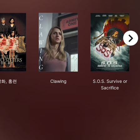
right
장화, 홍련
Clawing
S.O.S. Survive 
장화, 홍련
Clawing
S.O.S. Survive or
Sacrifice