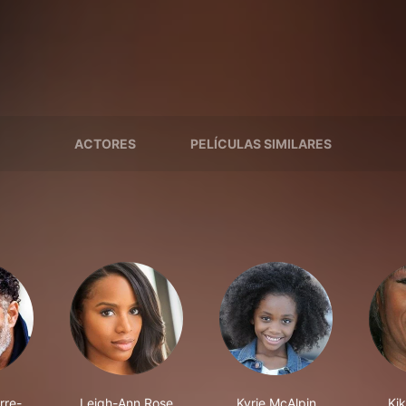
ACTORES
PELÍCULAS SIMILARES
rre-
Leigh-Ann Rose
Kyrie McAlpin
Ki