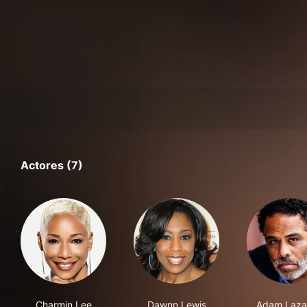
Actores (7)
Charmin Lee
Dawnn Lewis
Adam Laza