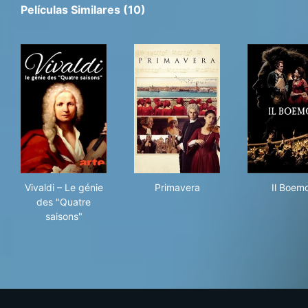
Películas Similares (10)
Vivaldi – Le génie des "Quatre saisons"
Primavera
Il 
Vivaldi – Le génie
Primavera
Il Boem
des "Quatre
saisons"