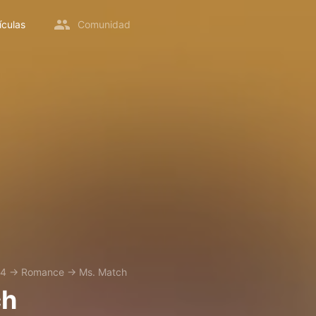
ículas
Comunidad
24
→
Romance
→
Ms. Match
ch