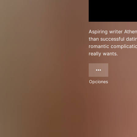
Aspiring writer Athe
than successful dati
romantic complicatio
really wants.
Opciones