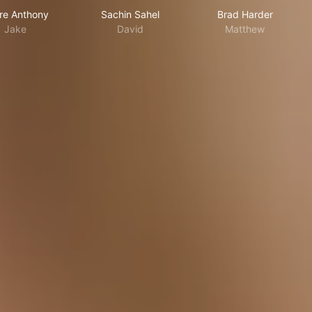
re Anthony
Sachin Sahel
Brad Harder
Jake
David
Matthew