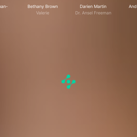
han-
Bethany Brown
Darien Martin
And
Valerie
Dr. Ansel Freeman