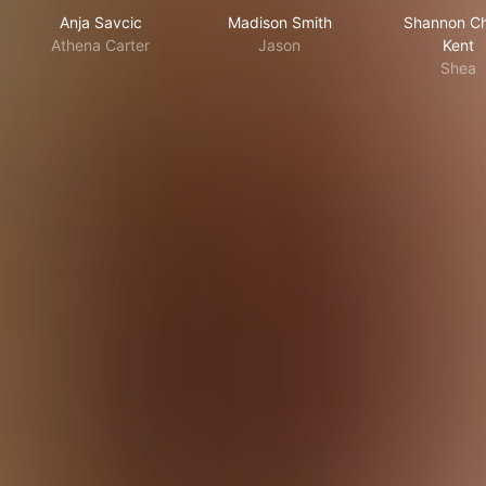
Anja Savcic
Madison Smith
Shannon C
Athena Carter
Jason
Kent
Shea