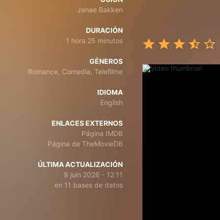
Janae Bakken
DURACIÓN
1 hora 25 minutos
GÉNEROS
Romance, Comedia, Telefilme
IDIOMA
English
ENLACES EXTERNOS
Página IMDB
Página de TheMovieDB
ÚLTIMA ACTUALIZACIÓN
9 juin 2026 - 12:11
en 11 bases de datos