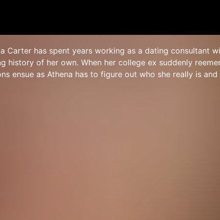
na Carter has spent years working as a dating consultant wi
ng history of her own. When her college ex suddenly reeme
ns ensue as Athena has to figure out who she really is and