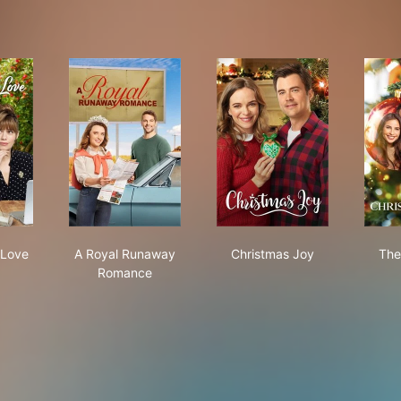
tled with Love
A Royal Runaway Romance
Christmas Joy
 Love
A Royal Runaway
Christmas Joy
The
Romance