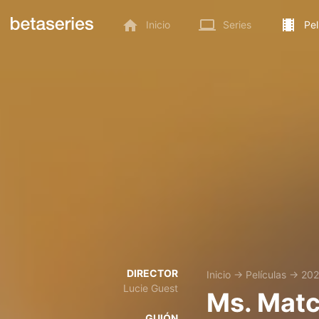
Inicio
Series
Pel
DIRECTOR
Inicio
→
Películas
→
20
Lucie Guest
Ms. Mat
GUIÓN