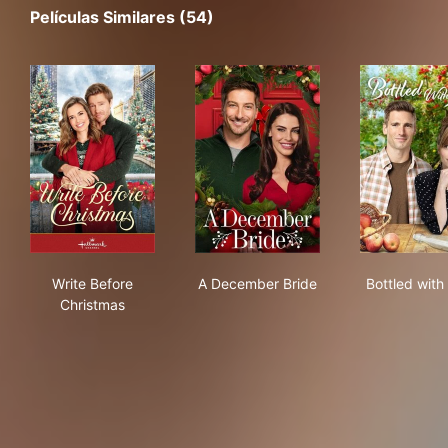
Películas Similares (54)
Write Before Christmas
A December Bride
Bot
Write Before
A December Bride
Bottled with
Christmas