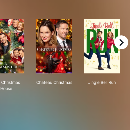
right
The Christmas House
Chateau Christmas
Jingle Bell Run
 Christmas
Chateau Christmas
Jingle Bell Run
House