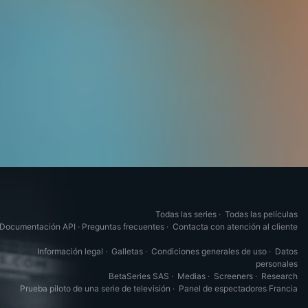
Todas las series
·
Todas las películas
Documentación API
·
Preguntas frecuentes
·
Contacta con atención al cliente
Información legal
·
Galletas
·
Condiciones generales de uso
·
Datos
personales
BetaSeries SAS
·
Medias
·
Screeners
·
Research
Prueba piloto de una serie de televisión
·
Panel de espectadores Francia