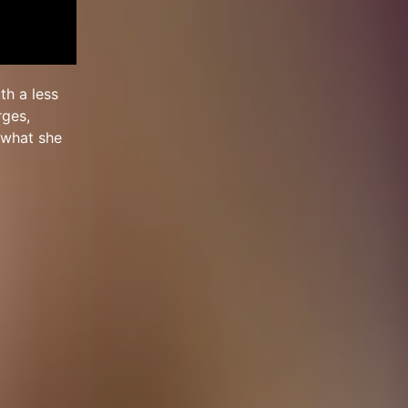
th a less
rges,
 what she