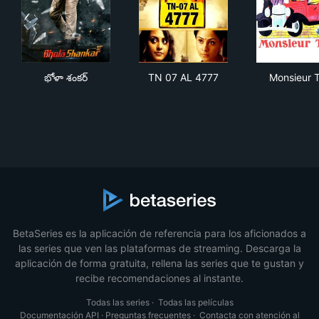
భోళా శంకర్
TN 07 AL 4777
Mon
భోళా శంకర్
TN 07 AL 4777
Monsieur T
BetaSeries es la aplicación de referencia para los aficionados a
las series que ven las plataformas de streaming. Descarga la
aplicación de forma gratuita, rellena las series que te gustan y
recibe recomendaciones al instante.
Todas las series
·
Todas las películas
Documentación API
·
Preguntas frecuentes
·
Contacta con atención al