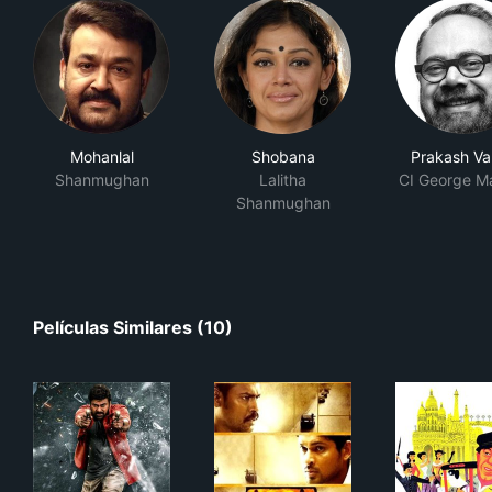
Mohanlal
Shobana
Prakash V
Shanmughan
Lalitha
CI George M
Shanmughan
Películas Similares (10)