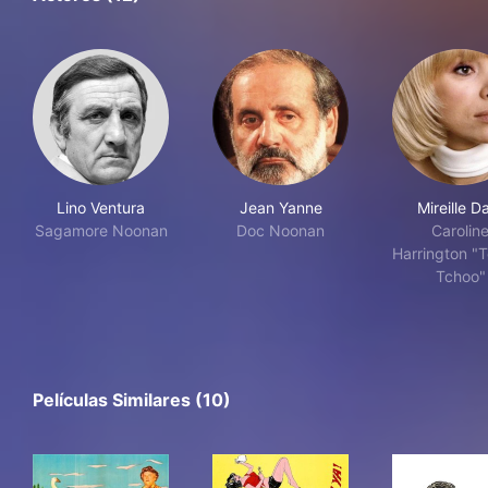
Lino Ventura
Jean Yanne
Mireille D
Sagamore Noonan
Doc Noonan
Carolin
Harrington "
Tchoo"
Películas Similares (10)