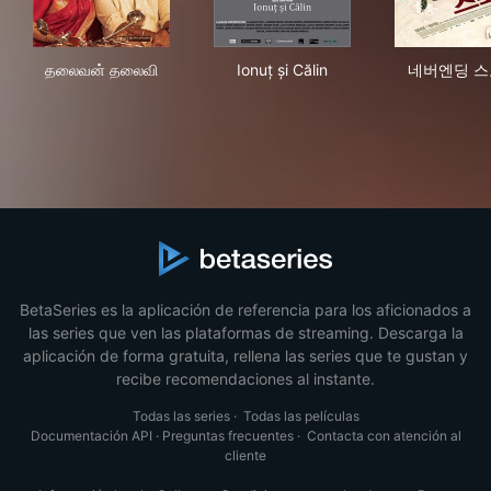
தலைவன் தலைவி
Ionuț și Călin
네버
தலைவன் தலைவி
Ionuț și Călin
네버엔딩 스
BetaSeries es la aplicación de referencia para los aficionados a
las series que ven las plataformas de streaming. Descarga la
aplicación de forma gratuita, rellena las series que te gustan y
recibe recomendaciones al instante.
Todas las series
·
Todas las películas
Documentación API
·
Preguntas frecuentes
·
Contacta con atención al
cliente