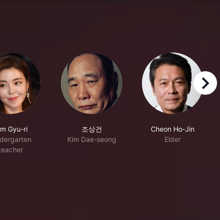
right
im Gyu-ri
조상건
Cheon Ho-Jin
ndergarten
Kim Dae-seong
Elder
teacher