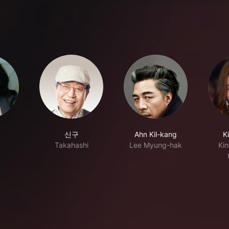
신구
Ahn Kil-kang
K
Takahashi
Lee Myung-hak
Ki