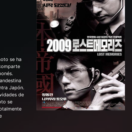
moto se ha
 comparte
ponés.
landestina
ntra Japón.
ividades de
oto se
Totalmente
e