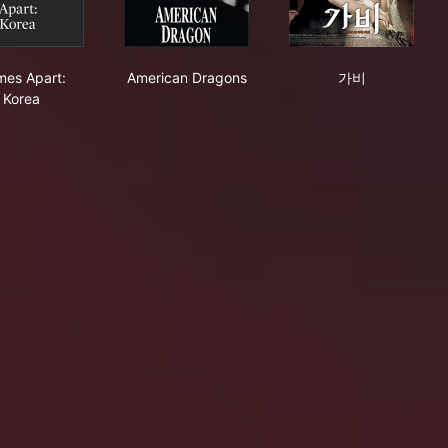
Homes Apart: Korea
American Dragons
가비
es Apart:
American Dragons
가비
Korea