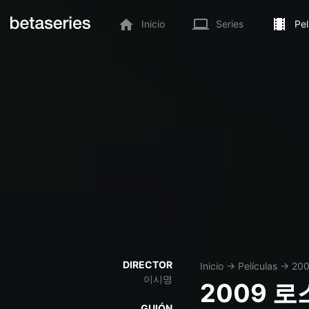
Inicio
Series
Pel
DIRECTOR
Inicio
→
Películas
→
20
이시명
2009 
GUIÓN