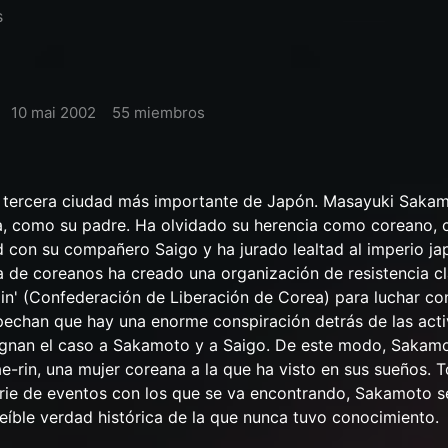
s
10 mai 2002
55 miembros
a tercera ciudad más importante de Japón. Masayuki Saka
ía, como su padre. Ha olvidado su herencia como coreano,
 con su compañero Saigo y ha jurado lealtad al imperio ja
a de coreanos ha creado una organización de resistencia c
in' (Confederación de Liberación de Corea) para luchar co
pechan que hay una enorme conspiración detrás de las act
signan el caso a Sakamoto y a Saigo. De este modo, Sakam
-rin, una mujer coreana a la que ha visto en sus sueños. 
erie de eventos con los que se va encontrando, Sakamoto s
reíble verdad histórica de la que nunca tuvo conocimiento.