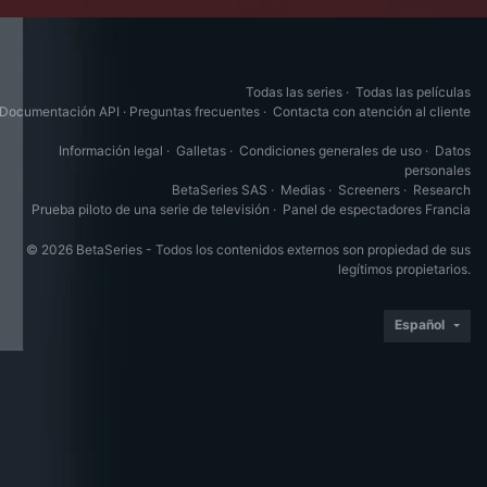
Todas las series
·
Todas las películas
Documentación API
·
Preguntas frecuentes
·
Contacta con atención al cliente
Información legal
·
Galletas
·
Condiciones generales de uso
·
Datos
personales
BetaSeries SAS
·
Medias
·
Screeners
·
Research
Prueba piloto de una serie de televisión
·
Panel de espectadores Francia
© 2026 BetaSeries - Todos los contenidos externos son propiedad de sus
legítimos propietarios.
Español