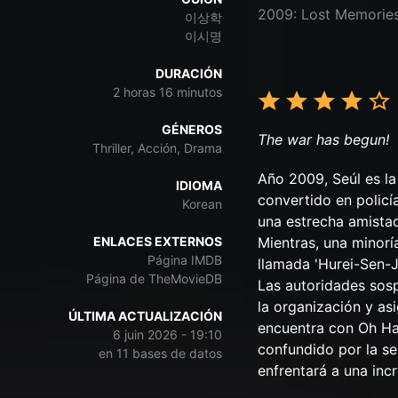
2009: Lost Memorie
이상학
이시명
DURACIÓN
2 horas 16 minutos
GÉNEROS
The war has begun!
Thriller, Acción, Drama
Año 2009, Seúl es l
IDIOMA
convertido en polic
Korean
una estrecha amistad
ENLACES EXTERNOS
Mientras, una minorí
Página IMDB
llamada 'Hurei-Sen-J
Página de TheMovieDB
Las autoridades sos
la organización y a
ÚLTIMA ACTUALIZACIÓN
encuentra con Oh Hae
6 juin 2026 - 19:10
confundido por la s
en 11 bases de datos
enfrentará a una inc