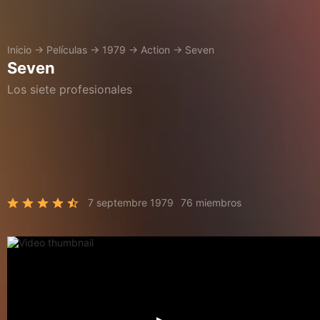
Inicio
→
Películas
→
1979
→
Action
→
Seven
Seven
Los siete profesionales
7 septembre 1979
76 miembros