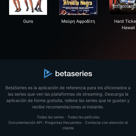
Guns
Μαύρη Αφροδίτη
Har
Guns
Μαύρη Αφροδίτη
Hard Ticke
Hawaii
BetaSeries es la aplicación de referencia para los aficionados a
las series que ven las plataformas de streaming. Descarga la
aplicación de forma gratuita, rellena las series que te gustan y
recibe recomendaciones al instante.
Todas las series
·
Todas las películas
Documentación API
·
Preguntas frecuentes
·
Contacta con atención al
cliente