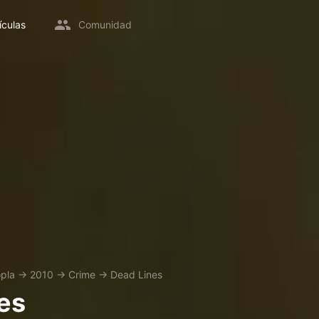
ículas
Comunidad
pla
→
2010
→
Crime
→
Dead Lines
es