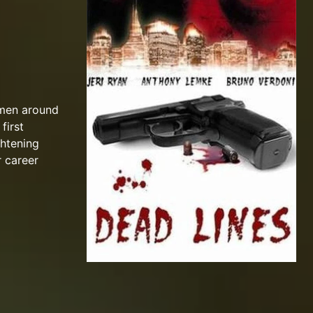
omen around
first
ghtening
r career