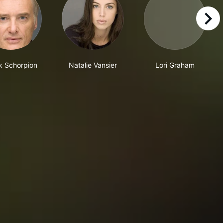
right
k Schorpion
Natalie Vansier
Lori Graham