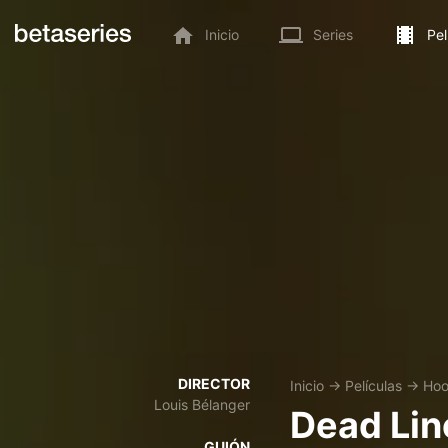
Inicio
Series
Pel
DIRECTOR
Inicio
→
Películas
→
Hoo
Louis Bélanger
Dead Lin
GUIÓN