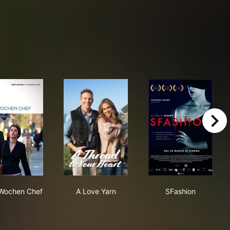
right
nd
Zwei Wochen Chef
A Love Yarn
SFashion
Wochen Chef
A Love Yarn
SFashion