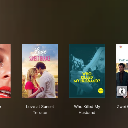
ncare
Love at Sunset Terrace
Who Killed My Husba
e
Love at Sunset
Who Killed My
Zwei 
Terrace
Husband