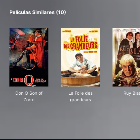
Películas Similares (10)
Don Q Son of Zorro
La Folie des grandeurs
Ruy
Don Q Son of
La Folie des
Ruy Bla
Zorro
grandeurs