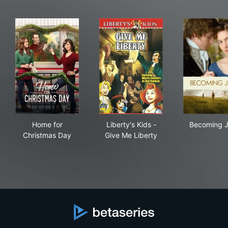
Home for Christmas Day
Liberty's Kids - Give Me Libe
Bec
Home for
Liberty's Kids -
Becoming 
Christmas Day
Give Me Liberty