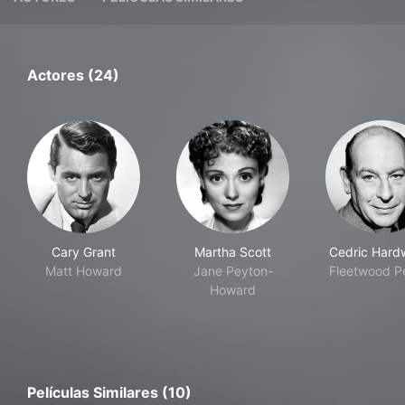
Actores (24)
Cary Grant
Martha Scott
Cedric Hard
Matt Howard
Jane Peyton-
Fleetwood P
Howard
Películas Similares (10)