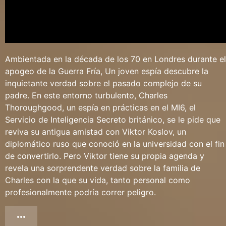
Ambientada en la década de los 70 en Londres durante el
apogeo de la Guerra Fría, Un joven espía descubre la
inquietante verdad sobre el pasado complejo de su
padre. En este entorno turbulento, Charles
Thoroughgood, un espía en prácticas en el MI6, el
Servicio de Inteligencia Secreto británico, se le pide que
reviva su antigua amistad con Viktor Koslov, un
diplomático ruso que conoció en la universidad con el fin
de convertirlo. Pero Viktor tiene su propia agenda y
revela una sorprendente verdad sobre la familia de
Charles con la que su vida, tanto personal como
profesionalmente podría correr peligro.