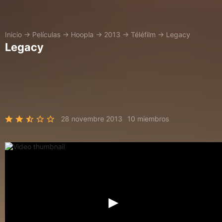
Inicio
→
Películas
→
Hoopla
→
2013
→
Téléfilm
→
Legacy
Legacy
28 novembre 2013
10 miembros