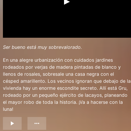
Ser bueno está muy sobrevalorado.
En una alegre urbanización con cuidados jardines
rodeados por verjas de madera pintadas de blanco y
llenos de rosales, sobresale una casa negra con el
césped amarillento. Los vecinos ignoran que debajo de la
vivienda hay un enorme escondite secreto. Allí está Gru,
rodeado por un pequeño ejército de lacayos, planeando
el mayor robo de toda la historia. ¡Va a hacerse con la
luna!