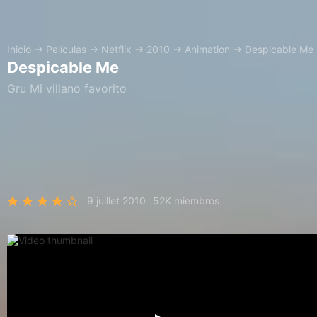
Inicio
→
Películas
→
Netflix
→
2010
→
Animation
→
Despicable Me
Despicable Me
Gru Mi villano favorito
9 juillet 2010
52K miembros