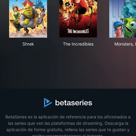
Shrek
The Incredibles
Mons
Shrek
The Incredibles
Monsters, 
BetaSeries es la aplicación de referencia para los aficionados a
las series que ven las plataformas de streaming. Descarga la
aplicación de forma gratuita, rellena las series que te gustan y
recibe recomendaciones al instante.