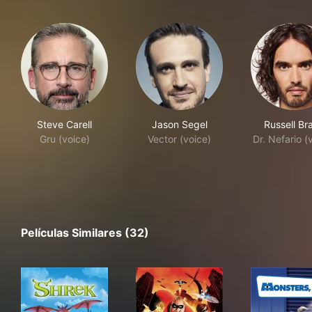
Steve Carell
Jason Segel
Russell Br
Gru (voice)
Vector (voice)
Dr. Nefario (
Películas Similares (32)