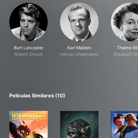
Burt Lancaster
Karl Malden
Thelma Rit
Robert Stroud
Harvey Shoemaker
Elizabeth S
Películas Similares (10)