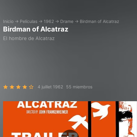
Inicio
→
Películas
→
1962
→
Drame
→
Birdman of Alcatraz
Birdman of Alcatraz
El hombre de Alcatraz
4 juillet 1962
55 miembros