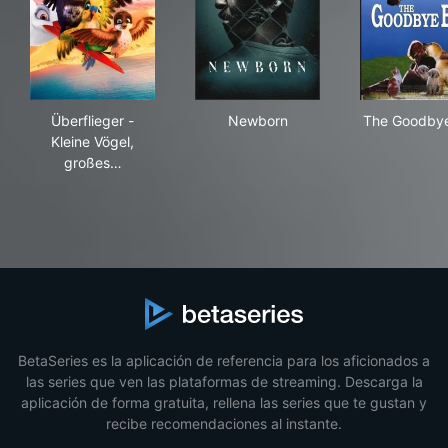
Überflieger - Kleine Vögel, großes Geklapper
Newborn
The
Überflieger -
Newborn
The Goodbye
Kleine Vögel,
großes…
BetaSeries es la aplicación de referencia para los aficionados a
las series que ven las plataformas de streaming. Descarga la
aplicación de forma gratuita, rellena las series que te gustan y
recibe recomendaciones al instante.